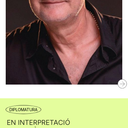
Pep
Armengol
DIPLOMATURA
Director
EN INTERPRETACIÓ