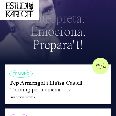
Interpreta.
Emociona.
Prepara't!
NOUS
GRUPS!
TRAINING
Pep Armengol i Lluïsa Castell
Training per a cinema i tv
Inscripcions obertes