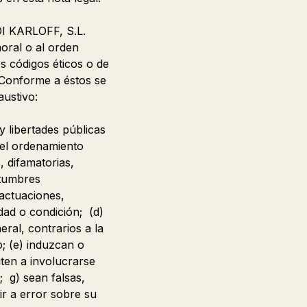
DI KARLOFF, S.L.
moral o al orden
os códigos éticos o de
 Conforme a éstos se
austivo:
 libertades públicas
del ordenamiento
, difamatorias,
stumbres
actuaciones,
edad o condición; (d)
ral, contrarios a la
; (e) induzcan o
iten a involucrarse
; g) sean falsas,
r a error sobre su