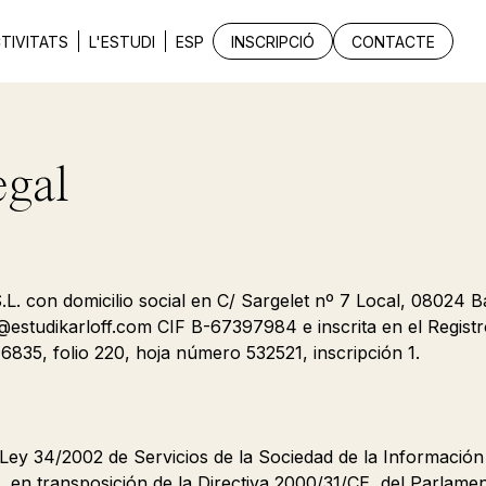
TIVITATS
L'ESTUDI
ESP
INSCRIPCIÓ
CONTACTE
egal
 con domicilio social en C/ Sargelet nº 7 Local, 08024 B
o@estudikarloff.com CIF B-67397984 e inscrita en el Registr
6835, folio 220, hoja número 532521, inscripción 1.
Ley 34/2002 de Servicios de la Sociedad de la Informació
, en transposición de la Directiva 2000/31/CE, del Parlame