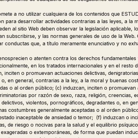
mete a no utilizar cualquiera de los contenidos que ESTU
n para desarrollar actividades contrarias a las leyes, a la 
den al sitio Web deben observar la legislación aplicable, l
n subscribirse, y las normas generales de uso de la Web.
ar conductas que, a título meramente enunciativo y no exh
nosprecien o atenten contra los derechos fundamentales y
cionalmente, en los tratados internacionales y en el resto 
n, inciten o promuevan actuaciones delictivas, denigratorias
 o, en general, contrarias a la ley, a la moral y buenas co
as o al orden público; (c) induzcan, inciten o promuevan 
criminatorias por razón de sexo, raza, religión, creencias, 
elictivos, violentos, pornográficos, degradantes o, en gene
enas costumbres generalmente aceptadas o al orden público
estado inaceptable de ansiedad o temor; (f) induzcan o inc
as, de riesgo o nocivas para la salud y el equilibrio psíquico
, exageradas o extemporáneas, de forma que puedan induci