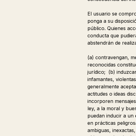
El usuario se compro
ponga a su disposició
público. Quienes acce
conducta que pudiera
abstendrán de realiz
(a) contravengan, me
reconocidas constitu
jurídico; (b) induzca
infamantes, violentas
generalmente aceptad
actitudes o ideas dis
incorporen mensajes d
ley, a la moral y bu
puedan inducir a un 
en prácticas peligros
ambiguas, inexactas