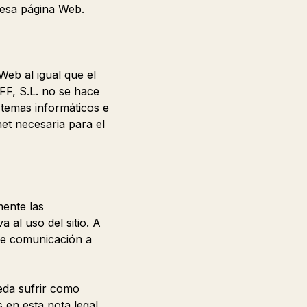
 esa página Web.
Web al igual que el
F, S.L. no se hace
istemas informáticos e
net necesaria para el
mente las
al uso del sitio. A
 de comunicación a
eda sufrir como
 en esta nota legal.