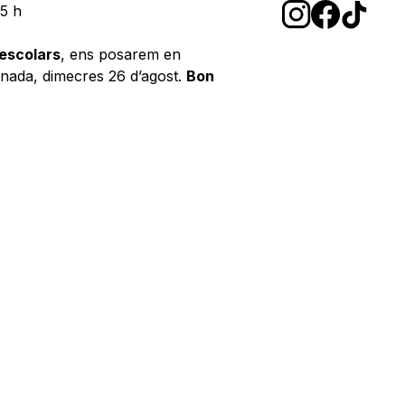
15 h
escolars
, ens posarem en
rnada, dimecres 26 d’agost.
Bon