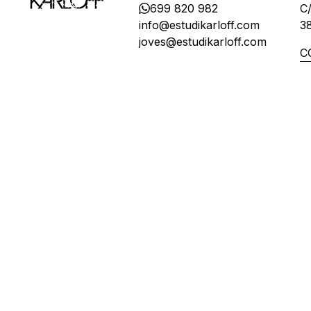
699 820 982
C/
info@estudikarloff.com
3
joves@estudikarloff.com
C