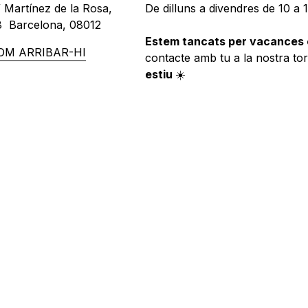
 Martínez de la Rosa,
De dilluns a divendres de 10 a 
8 Barcelona, 08012
Estem tancats per vacances 
OM ARRIBAR-HI
contacte amb tu a la nostra to
estiu
☀️