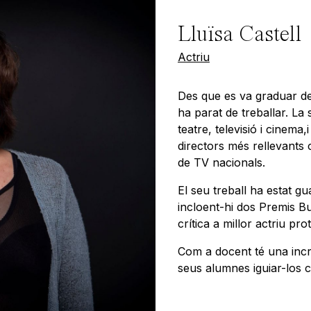
Lluïsa Castell
Actriu
Des que es va graduar de 
ha parat de treballar. La
teatre, televisió i cinema,
directors més rellevants 
de TV nacionals.
El seu treball ha estat 
incloent-hi dos Premis But
crítica a millor actriu pr
Com a docent té una incre
seus alumnes iguiar-los ca