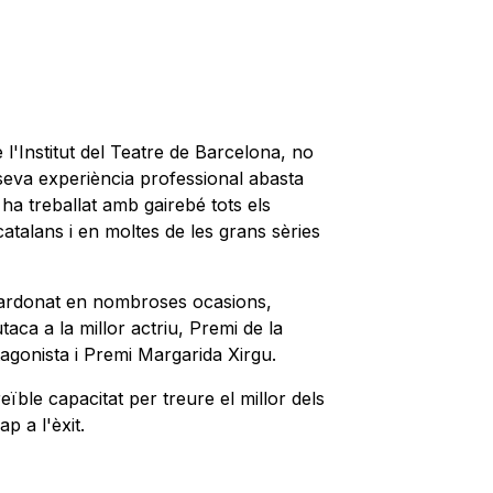
l'Institut del Teatre de Barcelona, no
 seva experiència professional abasta
i ha treballat amb gairebé tots els
catalans i en moltes de les grans sèries
guardonat en nombroses ocasions,
aca a la millor actriu, Premi de la
otagonista i Premi Margarida Xirgu.
ïble capacitat per treure el millor dels
p a l'èxit.