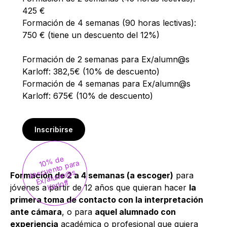
425 €
Formación de 4 semanas (90 horas lectivas):
750 € (tiene un descuento del 12%)
Formación de 2 semanas para Ex/alumn@s
Karloff: 382,5€ (10% de descuento)
Formación de 4 semanas para Ex/alumn@s
Karloff: 675€ (10% de descuento)
Inscribirse
1
%
d
e
d
es
u
e
nt
o
p
ar
x/
al
u
m
n
K
arl
0
a
c
@s
Formación de 2 a 4 semanas (a escoger)
para
E
off
jóvenes a partir de 12 años que quieran hacer
la
primera toma de contacto con la interpretación
ante cámara
, o para
aquel alumnado con
experiencia
académica o profesional que quiera