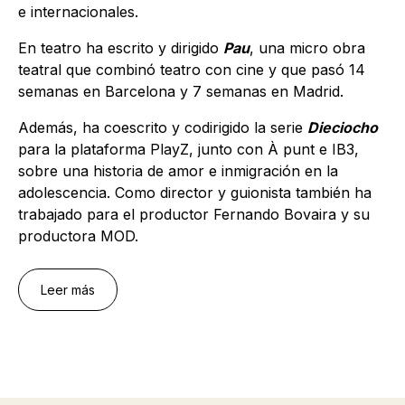
e internacionales.
En teatro ha escrito y dirigido
Pau
, una micro obra
teatral que combinó teatro con cine y que pasó 14
semanas en Barcelona y 7 semanas en Madrid.
Además, ha coescrito y codirigido la serie
Dieciocho
para la plataforma PlayZ, junto con À punt e IB3,
sobre una historia de amor e inmigración en la
adolescencia. Como director y guionista también ha
trabajado para el productor Fernando Bovaira y su
productora MOD.
Actualmente, compagina la docencia en varios
Leer más
centros de interpretación y cine con la
preproducción de
Finde
, su primer largometraje.