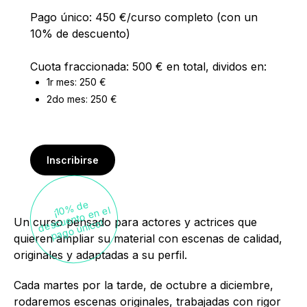
Pago único: 450 €/curso completo (con un
10% de descuento)
Cuota fraccionada: 500 € en total, dividos en:
1r mes: 250 €
2do mes: 250 €
Inscribirse
¡1
%
d
e
d
es
e
nt
o
e
n
p
a
g
o
ú
ni
c
0
el
Un curso pensado para actores y actrices que
c
u
o!
quieren ampliar su material con escenas de calidad,
originales y adaptadas a su perfil.
Cada martes por la tarde, de octubre a diciembre,
rodaremos escenas originales, trabajadas con rigor