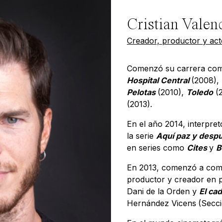
Cristian Valen
Creador, productor y act
Comenzó su carrera como
Hospital Central
(2008),
Pelotas
(2010),
Toledo
(2
(2013).
En el año 2014, interpre
la serie
Aquí paz y despu
en series como
Cites
y
B
En 2013, comenzó a comb
productor y creador en 
Dani de la Orden y
El ca
Hernández Vicens
(Secci