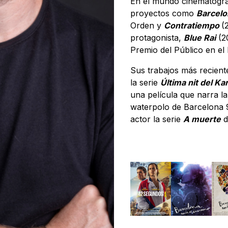
En el mundo cinematográ
proyectos como
Barcelo
Orden y
Contratiempo
(
protagonista,
Blue Rai
(2
Premio del Público en el 
Sus trabajos más recient
la serie
Última nit del Ka
una película que narra la
waterpolo de Barcelona 
actor la serie
A muerte
d