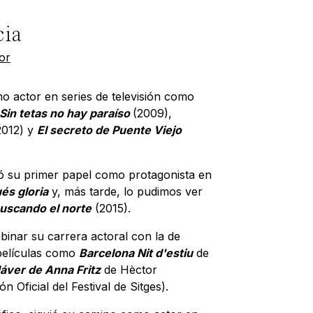
cia
or
 actor en series de televisión como
Sin tetas no hay paraíso
(2009),
012) y
El secreto de Puente Viejo
tó su primer papel como protagonista en
és gloria
y, más tarde, lo pudimos ver
uscando el norte
(2015).
inar su carrera actoral con la de
películas como
Barcelona Nit d'estiu
de
dáver de Anna Fritz
de Hèctor
ón Oficial del Festival de Sitges).