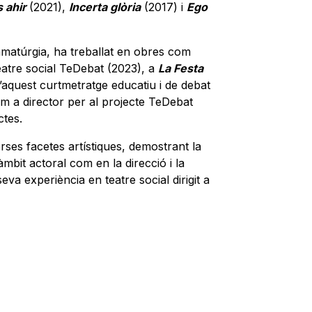
s ahir
(2021),
Incerta glòria
(2017) i
Ego
ramatúrgia, ha treballat en obres com
teatre social TeDebat (2023), a
La Festa
d’aquest curtmetratge educatiu i de debat
 a director per al projecte TeDebat
ctes.
rses facetes artístiques, demostrant la
'àmbit actoral com en la direcció i la
eva experiència en teatre social dirigit a