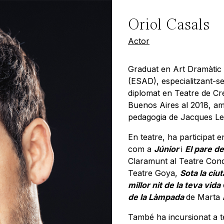
Oriol Casals
Actor
Graduat en Art Dramàtic a
(ESAD), especialitzant-se
diplomat en Teatre de Cr
Buenos Aires al 2018, am
pedagogia de Jacques Le
En teatre, ha participat 
com a
Júnior
i
El pare de
Claramunt al Teatre Con
Teatre Goya,
Sota la ciut
millor nit de la teva vida
de la Làmpada
de Marta A
També ha incursionat a te