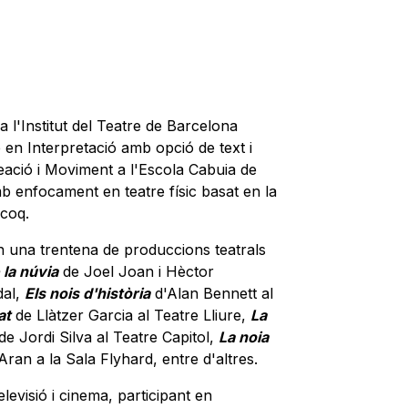
 l'Institut del Teatre de Barcelona
 en Interpretació amb opció de text i
eació i Moviment a l'Escola Cabuia de
b enfocament en teatre físic basat en la
coq.
en una trentena de produccions teatrals
 la núvia
de Joel Joan i Hèctor
dal,
Els nois d'història
d'Alan Bennett al
at
de Llàtzer Garcia al Teatre Lliure,
La
de Jordi Silva al Teatre Capitol,
La noia
ran a la Sala Flyhard, entre d'altres.
levisió i cinema, participant en