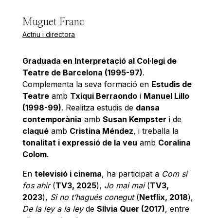
Muguet Franc
Actriu i directora
Graduada en Interpretació al Col·legi de
Teatre de Barcelona (1995-97)
.
Complementa la seva formació en
Estudis de
Teatre
amb
Txiqui Berraondo
i
Manuel Lillo
(1998-99)
. Realitza estudis de
dansa
contemporània
amb
Susan Kempster
i de
claqué
amb
Cristina Méndez
, i treballa la
tonalitat i expressió de la veu
amb
Coralina
Colom
.
En
televisió i cinema
, ha participat a
Com si
fos ahir
(
TV3, 2025
),
Jo mai mai
(
TV3,
2023
),
Si no t’hagués conegut
(
Netflix, 2018
),
De la ley a la ley
de
Sílvia Quer (2017)
, entre