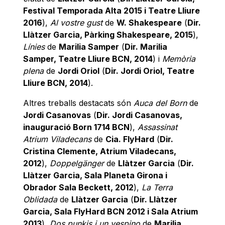
Festival Temporada Alta 2015 i Teatre Lliure
2016
),
Al vostre gust
de
W. Shakespeare
(
Dir.
Llàtzer Garcia, Pàrking Shakespeare, 2015
),
Línies
de
Marilia Samper
(
Dir. Marilia
Samper, Teatre Lliure BCN, 2014
) i
Memòria
plena
de
Jordi Oriol
(
Dir. Jordi Oriol, Teatre
Lliure BCN, 2014
).
Altres treballs destacats són
Auca del Born
de
Jordi Casanovas
(
Dir. Jordi Casanovas,
inauguració Born 1714 BCN
),
Assassinat
Atrium Viladecans
de
Cia. FlyHard
(
Dir.
Cristina Clemente, Atrium Viladecans,
2012
),
Doppelgänger
de
Llàtzer Garcia
(
Dir.
Llàtzer Garcia, Sala Planeta Girona i
Obrador Sala Beckett, 2012
),
La Terra
Oblidada
de
Llàtzer Garcia
(
Dir. Llàtzer
Garcia, Sala FlyHard BCN 2012 i Sala Atrium
2013
),
Dos punkis i un vespino
de
Marilia