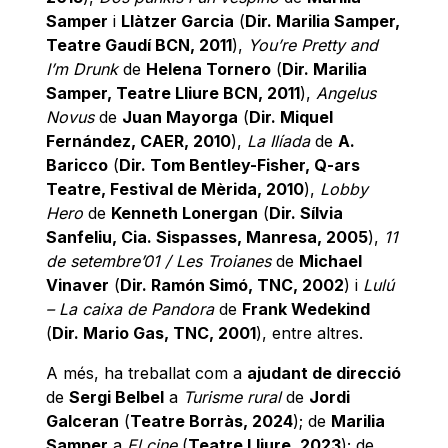
Samper
i
Llàtzer Garcia
(
Dir. Marilia Samper,
Teatre Gaudí BCN, 2011
),
You’re Pretty and
I’m Drunk
de
Helena Tornero
(
Dir. Marilia
Samper, Teatre Lliure BCN, 2011
),
Angelus
Novus
de
Juan Mayorga
(
Dir. Miquel
Fernández, CAER, 2010
),
La Ilíada
de
A.
Baricco
(
Dir. Tom Bentley-Fisher, Q-ars
Teatre, Festival de Mèrida, 2010
),
Lobby
Hero
de
Kenneth Lonergan
(
Dir. Sílvia
Sanfeliu, Cia. Sispasses, Manresa, 2005
),
11
de setembre’01 / Les Troianes
de
Michael
Vinaver
(
Dir. Ramón Simó, TNC, 2002
) i
Lulú
– La caixa de Pandora
de
Frank Wedekind
(
Dir. Mario Gas, TNC, 2001
), entre altres.
A més, ha treballat com a
ajudant de direcció
de
Sergi Belbel
a
Turisme rural
de
Jordi
Galceran
(
Teatre Borràs, 2024
); de
Marilia
Samper
a
El cine
(
Teatre Lliure, 2023
); de