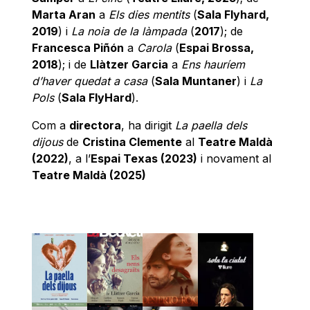
Marta Aran
a
Els dies mentits
(
Sala Flyhard,
2019
) i
La noia de la làmpada
(
2017
); de
Francesca Piñón
a
Carola
(
Espai Brossa,
2018
); i de
Llàtzer Garcia
a
Ens hauríem
d’haver quedat a casa
(
Sala Muntaner
) i
La
Pols
(
Sala FlyHard
).
Com a
directora
, ha dirigit
La paella dels
dijous
de
Cristina Clemente
al
Teatre Maldà
(2022)
, a l’
Espai Texas (2023)
i novament al
Teatre Maldà (2025)