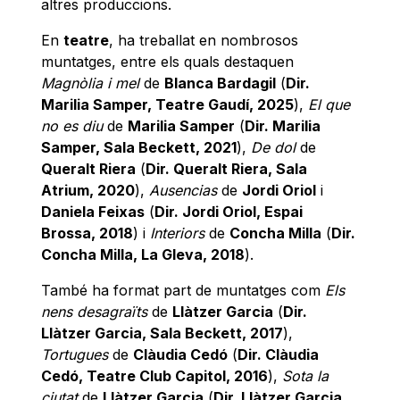
altres produccions.
En
teatre
, ha treballat en nombrosos
muntatges, entre els quals destaquen
Magnòlia i mel
de
Blanca Bardagil
(
Dir.
Marilia Samper, Teatre Gaudí, 2025
),
El que
no es diu
de
Marilia Samper
(
Dir. Marilia
Samper, Sala Beckett, 2021
),
De dol
de
Queralt Riera
(
Dir. Queralt Riera, Sala
Atrium, 2020
),
Ausencias
de
Jordi Oriol
i
Daniela Feixas
(
Dir. Jordi Oriol, Espai
Brossa, 2018
) i
Interiors
de
Concha Milla
(
Dir.
Concha Milla, La Gleva, 2018
).
També ha format part de muntatges com
Els
nens desagraïts
de
Llàtzer Garcia
(
Dir.
Llàtzer Garcia, Sala Beckett, 2017
),
Tortugues
de
Clàudia Cedó
(
Dir. Clàudia
Cedó, Teatre Club Capitol, 2016
),
Sota la
ciutat
de
Llàtzer Garcia
(
Dir. Llàtzer Garcia,