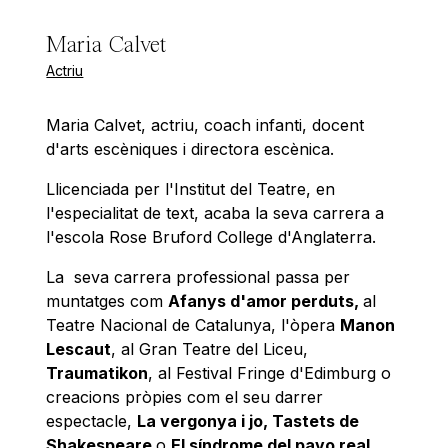
Maria Calvet
Actriu
Maria Calvet, actriu, coach infanti, docent
d'arts escèniques i directora escènica.
Llicenciada per l'Institut del Teatre, en
l'especialitat de text, acaba la seva carrera a
l'escola Rose Bruford College d'Anglaterra.
La seva carrera professional passa per
muntatges com
Afanys d'amor perduts,
al
Teatre Nacional de Catalunya, l'òpera
Manon
Lescaut
, al Gran Teatre del Liceu,
Traumatikon
, al Festival Fringe d'Edimburg o
creacions pròpies com el seu darrer
espectacle,
La vergonya i jo,
Tastets de
Shakespeare
o
El síndrome del pavo real.