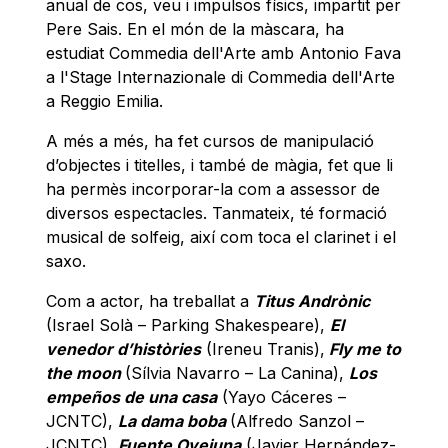
anual de cos, veu i impulsos físics, impartit per
Pere Sais. En el món de la màscara, ha
estudiat Commedia dell'Arte amb Antonio Fava
a l'Stage Internazionale di Commedia dell'Arte
a Reggio Emilia.
A més a més, ha fet cursos de manipulació
d’objectes i titelles, i també de màgia, fet que li
ha permès incorporar-la com a assessor de
diversos espectacles. Tanmateix, té formació
musical de solfeig, així com toca el clarinet i el
saxo.
Com a actor, ha treballat a
Titus Andrònic
(Israel Solà – Parking Shakespeare),
El
venedor d’històries
(Ireneu Tranis),
Fly me to
the moon
(Sílvia Navarro – La Canina),
Los
empeños de una casa
(Yayo Cáceres –
JCNTC),
La dama boba
(Alfredo Sanzol –
JCNTC),
Fuente Ovejuna
(Javier Hernández-