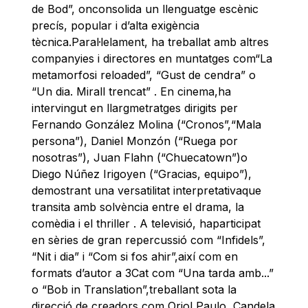
de Bod”, onconsolida un llenguatge escènic
precís, popular i d’alta exigència
tècnica.Paral·lelament, ha treballat amb altres
companyies i directores en muntatges com“La
metamorfosi reloaded”, “Gust de cendra” o
“Un dia. Mirall trencat” . En cinema,ha
intervingut en llargmetratges dirigits per
Fernando González Molina (“Cronos”,“Mala
persona”), Daniel Monzón (“Ruega por
nosotras”), Juan Flahn (“Chuecatown”)o
Diego Núñez Irigoyen (“Gracias, equipo”),
demostrant una versatilitat interpretativaque
transita amb solvència entre el drama, la
comèdia i el thriller . A televisió, haparticipat
en sèries de gran repercussió com “Infidels”,
“Nit i dia” i “Com si fos ahir”,així com en
formats d’autor a 3Cat com “Una tarda amb...”
o “Bob in Translation”,treballant sota la
direcció de creadors com Oriol Paulo, Candela